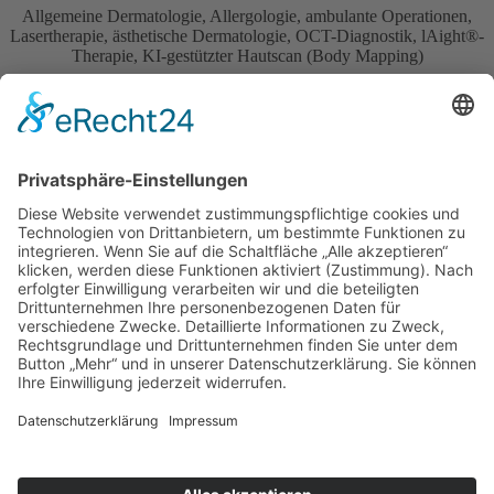
Allgemeine Dermatologie, Allergologie, ambulante Operationen,
Lasertherapie, ästhetische Dermatologie, OCT-Diagnostik, lAight®-
Therapie, KI-gestützter Hautscan (Body Mapping)
zur Leistungsübersicht >
Terminbuchung
Bitte nutzen Sie unsere Online-Terminbuchung:
Rezeptbestellung
Bitte bestellen Sie Ihre Rezepte online über Termed:
OnlineDoctor
Auf den Seiten der virtuellen Dermatologie-Praxis "OnlineDoctor"
erhalten Sie innerhalb von 48h eine kompetente Einschätzung Ihres
Hautproblems von Herrn Dr. Schenck. Beachten Sie: dies ist ein